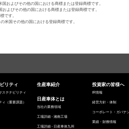
e LLCの米国およびその他の国における商標または登録商標です。
dationの米国およびその他の国における商標または登録商標です。
.の商標です。
tems, Inc.の米国その他の国における登録商標です。
ビリティ
生産車紹介
投資家の皆様へ
サステナビリティ
IR情報
日産車体とは
ティ（重要課題）
経営方針・体制
当社の業務領域
コーポレート・ガバナ
工場詳細 - 湘南工場
業績・財務情報
工場詳細 - 日産車体九州