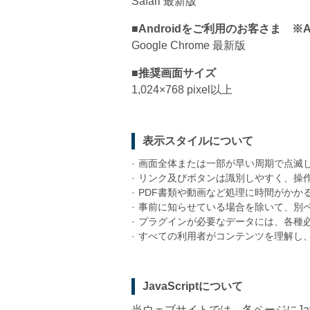
Safari 最新版
■Androidをご利用のお客さま ※An
Google Chrome 最新版
■推奨画面サイズ
1,024×768 pixel以上
表示スタイルについて
·
画面全体または一部が早い周期で点滅
·
リンク及びボタンは識別しやすく、操
·
PDF書類や動画など処理に時間がかか
·
事前に知らせている場合を除いて、別
·
プラグインが必要なデータには、各種
·
すべての利用者がコンテンツを理解し
JavaScriptについて
当ウェブサイトでは、各ページにJava