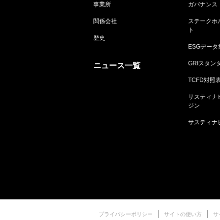
事業所
ガバナンス
関係会社
ステークホ
ト
歴史
ESGデータ
GRIスタン
ニュース一覧
TCFD対照
サスティナ
ジン
サスティナ
プライバシーポリシー
サイトの使い方
サ