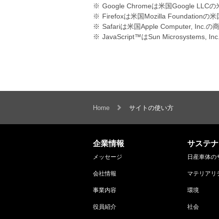
※
Google Chromeは米国Googl
※
Firefoxは米国Mozilla Foun
※
Safariは米国Apple Computer, Inc
※
JavaScript™はSun Microsys
Home
サイトの使い方
企業情報
サステナ
メッセージ
日産車体の
会社情報
マテリアリ
事業内容
環境
役員紹介
社会