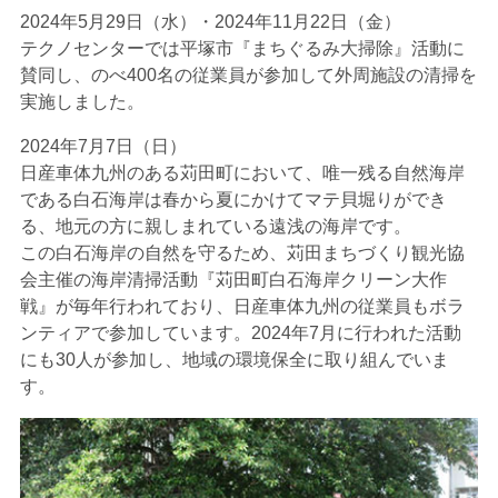
2024年5月29日（水）・2024年11月22日（金）
テクノセンターでは平塚市『まちぐるみ大掃除』活動に
賛同し、のべ400名の従業員が参加して外周施設の清掃を
実施しました。
2024年7月7日（日）
日産車体九州のある苅田町において、唯一残る自然海岸
である白石海岸は春から夏にかけてマテ貝堀りができ
る、地元の方に親しまれている遠浅の海岸です。
この白石海岸の自然を守るため、苅田まちづくり観光協
会主催の海岸清掃活動『苅田町白石海岸クリーン大作
戦』が毎年行われており、日産車体九州の従業員もボラ
ンティアで参加しています。2024年7月に行われた活動
にも30人が参加し、地域の環境保全に取り組んでいま
す。